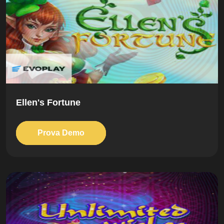
Ellen's Fortune
Prova Demo