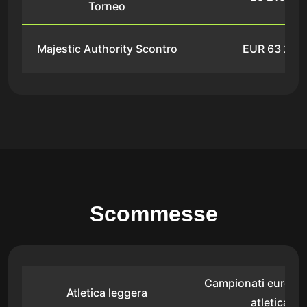
Torneo
Majestic Authority Scontro
EUR 63 270
Scommesse
Campionati europei 
Atletica leggera
atletica l