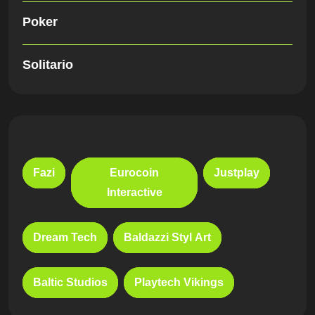
Poker
Solitario
Fazi
Eurocoin
Justplay
Interactive
Dream Tech
Baldazzi Styl Art
Baltic Studios
Playtech Vikings