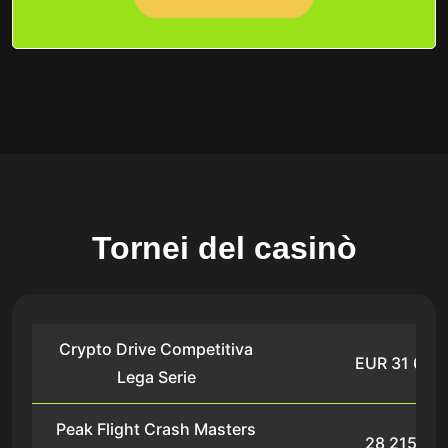
Tornei del casinò
Crypto Drive Competitiva
EUR 31 635
Lega Serie
Peak Flight Crash Masters
28 215 €