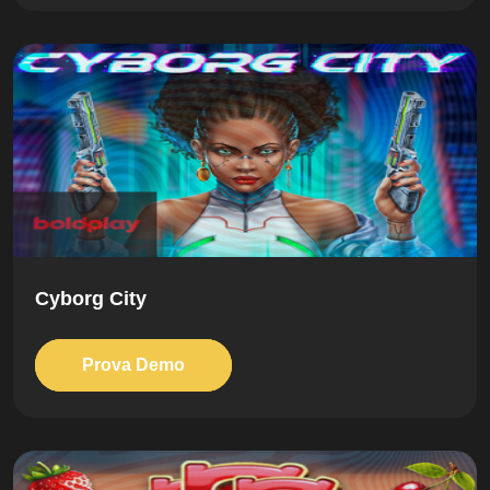
Cyborg City
Prova Demo