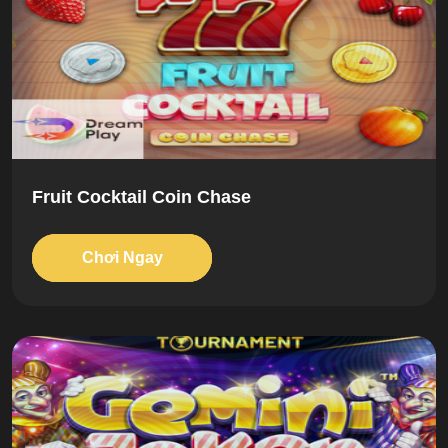
Fruit Cocktail Coin Chase
Chơi Ngay