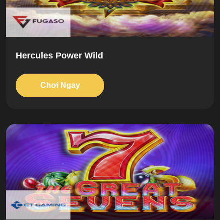
Hercules Power Wild
Chơi Ngay