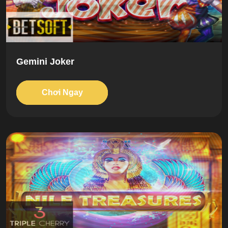
Gemini Joker
Chơi Ngay