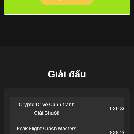
Giải đấu
Crypto Drive Cạnh tranh
939 800 0
Giải Chuỗi!
Peak Flight Crash Masters
838 200 0