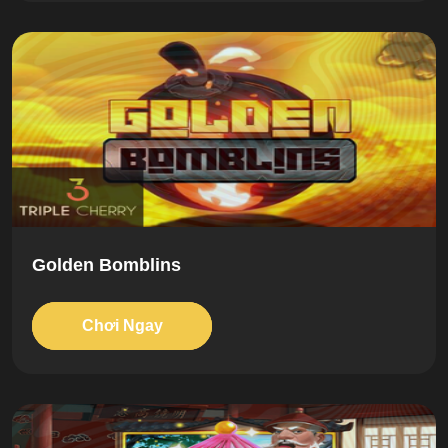
Golden Bomblins
Chơi Ngay