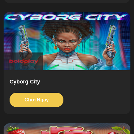
Cyborg City
Chơi Ngay