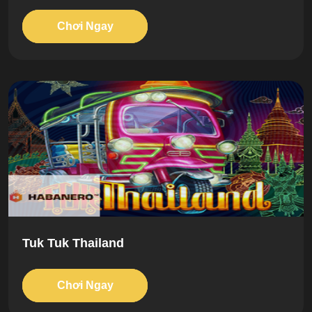
Chơi Ngay
Tuk Tuk Thailand
Chơi Ngay