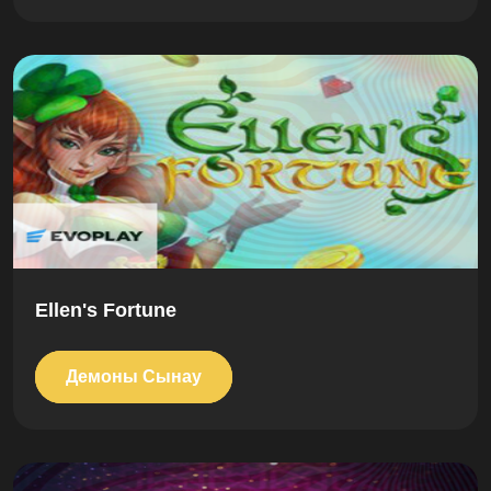
Ellen's Fortune
Демоны Сынау