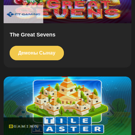
The Great Sevens
Демоны Сынау