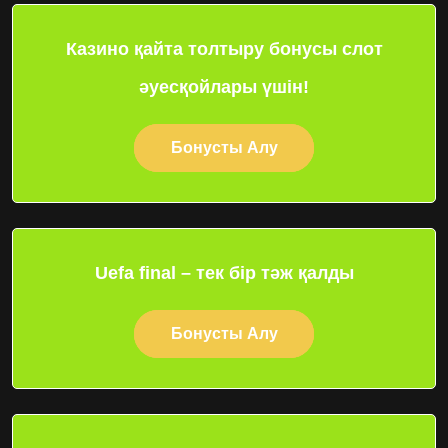
Казино қайта толтыру бонусы слот
әуесқойлары үшін!
Бонусты Алу
Uefa final – тек бір тәж қалды
Бонусты Алу