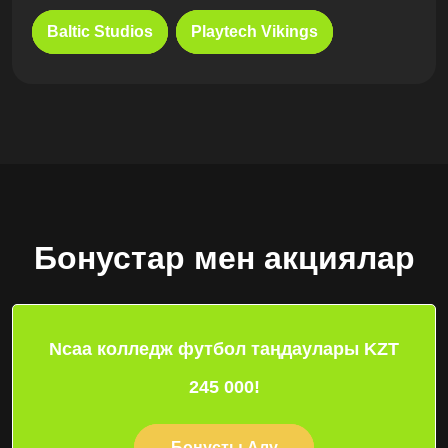
Baltic Studios
Playtech Vikings
Бонустар мен акциялар
Ncaa колледж футбол таңдаулары KZT
245 000!
Бонусты Алу