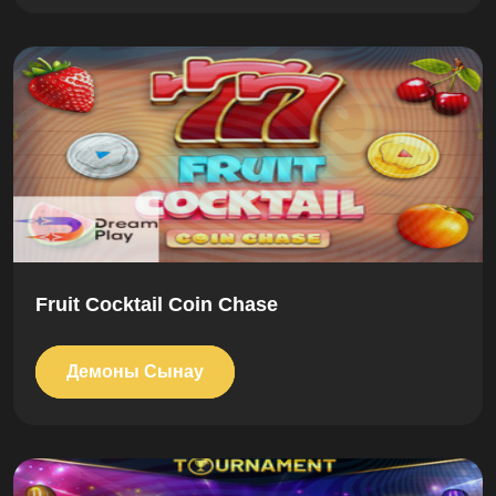
Fruit Cocktail Coin Chase
Демоны Сынау