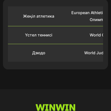
European Athletics 
Жеңіл атлетика
Олимпиялы
Үстел теннисі
World Cup 
Дзюдо
World Judo C