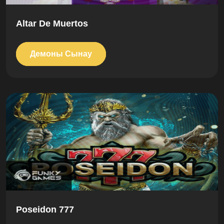
Altar De Muertos
Демоны Сынау
Poseidon 777