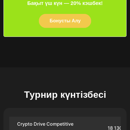
Бақыт үш күн — 20% кэшбек!
Бонусты Алу
Турнир күнтізбесі
Crypto Drive Competitive
18 130 00