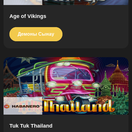
Age of Vikings
Демоны Сынау
Tuk Tuk Thailand