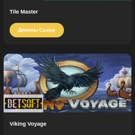
Tile Master
Демоны Сынау
Viking Voyage