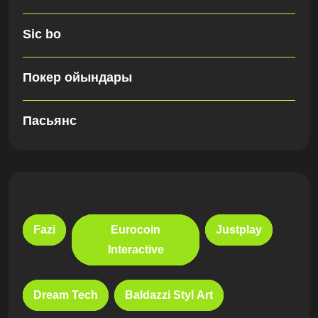
Sic bo
Покер ойындары
Пасьянс
Fazi
Eurocoin
Justplay
Interactive
Dream Tech
Baldazzi Styl Art