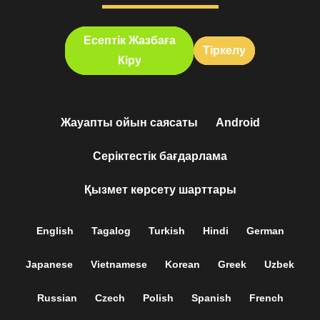
Есептік Жазбаға
Тіркелу
Кіру
Жауапты ойын саясаты
Android
Серіктестік бағдарлама
Қызмет көрсету шарттары
English
Tagalog
Turkish
Hindi
German
Japanese
Vietnamese
Korean
Greek
Uzbek
Russian
Czech
Polish
Spanish
French