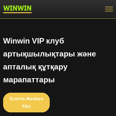
Winwin VIP клуб
артықшылықтары және
апталық құтқару
марапаттары
Есептік Жазбаға
Кіру