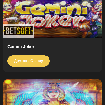
Gemini Joker
Демоны Сынау